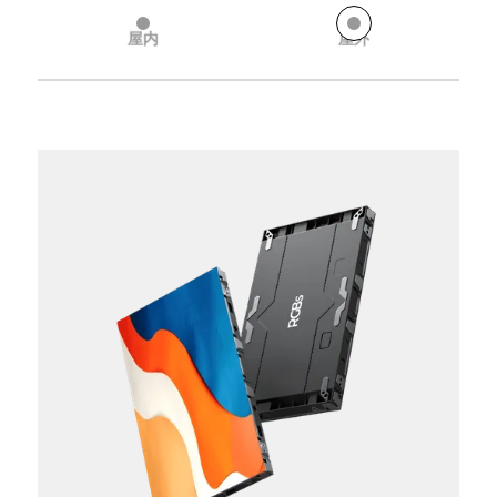
屋内から屋外まで、当社のLEDスクリーンは驚異的な画質と
屋内
屋外
信頼性の高いパフォーマンスを提供し、理想的なソリューシ
ョンを提供します