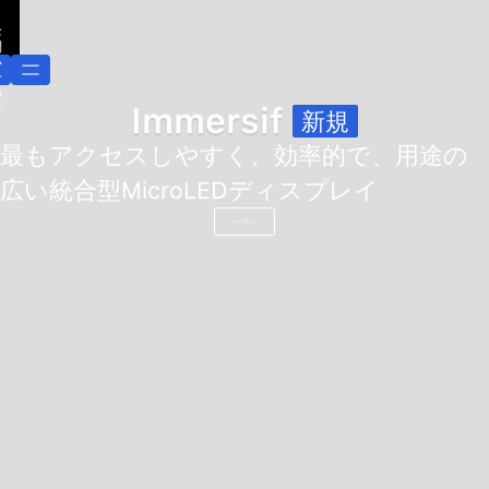
お
問
い
合
わ
Shinelink
Fold
せ
リフティングとフォールディングオールイ
ンワン
さらに詳しく